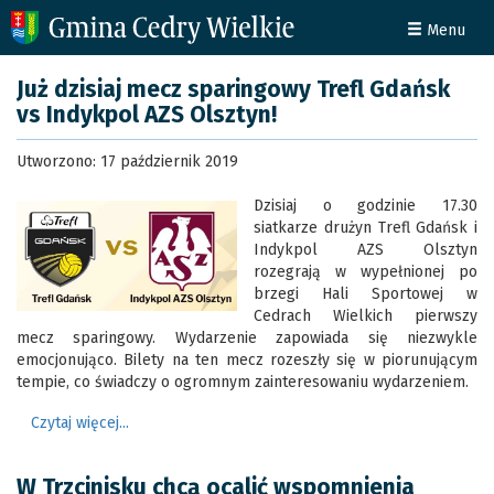
Menu
Już dzisiaj mecz sparingowy Trefl Gdańsk
vs Indykpol AZS Olsztyn!
Utworzono: 17 październik 2019
Dzisiaj o godzinie 17.30
siatkarze drużyn Trefl Gdańsk i
Indykpol AZS Olsztyn
rozegrają w wypełnionej po
brzegi Hali Sportowej w
Cedrach Wielkich pierwszy
mecz sparingowy. Wydarzenie zapowiada się niezwykle
emocjonująco. Bilety na ten mecz rozeszły się w piorunującym
tempie, co świadczy o ogromnym zainteresowaniu wydarzeniem.
Czytaj więcej...
W Trzcinisku chcą ocalić wspomnienia