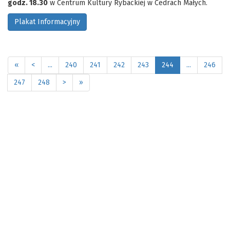
godz. 18.30
w Centrum Kultury Rybackiej w Cedrach Małych.
Plakat Informacyjny
«
<
...
240
241
242
243
244
...
246
247
248
>
»