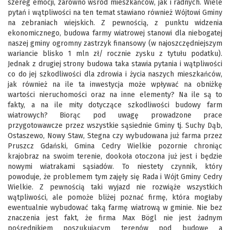
szereg emocji, zarówno wśród mieszkańców, jak i radnych. Wiele
pytań i wątpliwości na ten temat stawiano również Wójtowi Gminy
na zebraniach wiejskich. Z pewnością, z punktu widzenia
ekonomicznego, budowa farmy wiatrowej stanowi dla niebogatej
naszej gminy ogromny zastrzyk finansowy (w najoszczędniejszym
wariancie blisko 1 mln zł/ rocznie zysku z tytułu podatku).
Jednak z drugiej strony budowa taka stawia pytania i wątpliwości
co do jej szkodliwości dla zdrowia i życia naszych mieszkańców,
jak również na ile ta inwestycja może wpływać na obniżkę
wartości nieruchomości oraz na inne elementy? Na ile są to
fakty, a na ile mity dotyczące szkodliwości budowy farm
wiatrowych? Biorąc pod uwagę prowadzone prace
przygotowawcze przez wszystkie sąsiednie Gminy tj. Suchy Dąb,
Ostaszewo, Nowy Staw, Stegna czy wybudowana już farma przez
Pruszcz Gdański, Gmina Cedry Wielkie pozornie chroniąc
krajobraz na swoim terenie, dookoła otoczona już jest i będzie
nowymi wiatrakami sąsiadów. To niestety czynnik, który
powoduje, że problemem tym zajęły się Rada i Wójt Gminy Cedry
Wielkie. Z pewnością taki wyjazd nie rozwiąże wszystkich
wątpliwości, ale pomoże bliżej poznać firmę, która mogłaby
ewentualnie wybudować taką farmę wiatrową w gminie. Nie bez
znaczenia jest fakt, że firma Max Bögl nie jest żadnym
pośrednikiem poszukującym terenów pod budowę a