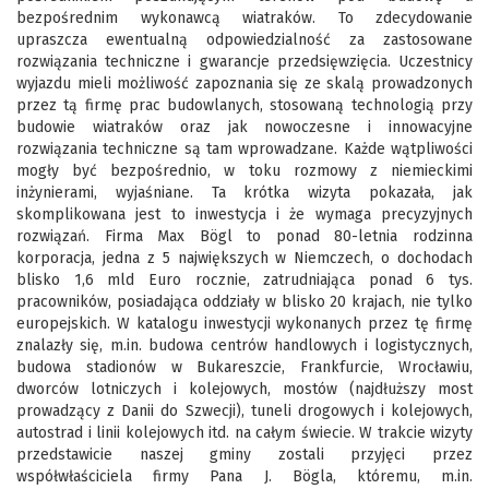
bezpośrednim wykonawcą wiatraków. To zdecydowanie
upraszcza ewentualną odpowiedzialność za zastosowane
rozwiązania techniczne i gwarancje przedsięwzięcia. Uczestnicy
wyjazdu mieli możliwość zapoznania się ze skalą prowadzonych
przez tą firmę prac budowlanych, stosowaną technologią przy
budowie wiatraków oraz jak nowoczesne i innowacyjne
rozwiązania techniczne są tam wprowadzane. Każde wątpliwości
mogły być bezpośrednio, w toku rozmowy z niemieckimi
inżynierami, wyjaśniane. Ta krótka wizyta pokazała, jak
skomplikowana jest to inwestycja i że wymaga precyzyjnych
rozwiązań. Firma Max Bögl to ponad 80-letnia rodzinna
korporacja, jedna z 5 największych w Niemczech, o dochodach
blisko 1,6 mld Euro rocznie, zatrudniająca ponad 6 tys.
pracowników, posiadająca oddziały w blisko 20 krajach, nie tylko
europejskich. W katalogu inwestycji wykonanych przez tę firmę
znalazły się, m.in. budowa centrów handlowych i logistycznych,
budowa stadionów w Bukareszcie, Frankfurcie, Wrocławiu,
dworców lotniczych i kolejowych, mostów (najdłuższy most
prowadzący z Danii do Szwecji), tuneli drogowych i kolejowych,
autostrad i linii kolejowych itd. na całym świecie. W trakcie wizyty
przedstawicie naszej gminy zostali przyjęci przez
współwłaściciela firmy Pana J. Bögla, któremu, m.in.