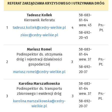
REFERAT ZARZĄDZANIA KRYZYSOWEGO I UTRZYMANIA DRÓG
Tadeusz Kollek
58-683-
Kierownik Referatu
61-64
wew. 45
Pn.-
1
tadeusz.kollek@cedry-wielkie.pl
4
Pt.
58-692-
zkioc@cedry-wielkie.pl
20-45
Mariusz Romel
58-683-
Podinspektor ds. utrzymania
61-64
dróg i rejestracji działalności
wew. 37
Pn.-
2
3
gospodarczej
Pt.
58-692-
mariusz.romel@cedry-wielkie.pl
20-37
Karolina Marszałkowska
58-683-
Podinspektor ds. transportu
61-64
zbiorowego i ewidencji dróg
wew. 37
Pn.-
3
3
Pt.
karolina.marszalkowska@cedry-
58-692-
wielkie.pl
20-37