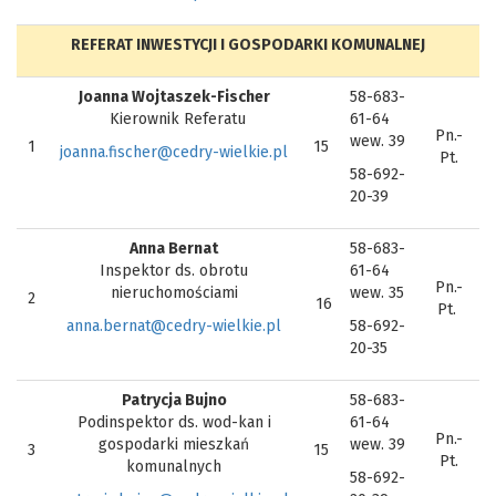
REFERAT INWESTYCJI I GOSPODARKI KOMUNALNEJ
Joanna Wojtaszek-Fischer
58-683-
Kierownik Referatu
61-64
Pn.-
wew. 39
1
15
joanna.fischer@cedry-wielkie.pl
Pt.
58-692-
20-39
Anna Bernat
58-683-
Inspektor ds. obrotu
61-64
Pn.-
nieruchomościami
wew. 35
2
16
Pt.
anna.bernat@cedry-wielkie.pl
58-692-
20-35
Patrycja Bujno
58-683-
Podinspektor ds. wod-kan i
61-64
Pn.-
gospodarki mieszkań
wew. 39
3
15
Pt.
komunalnych
58-692-