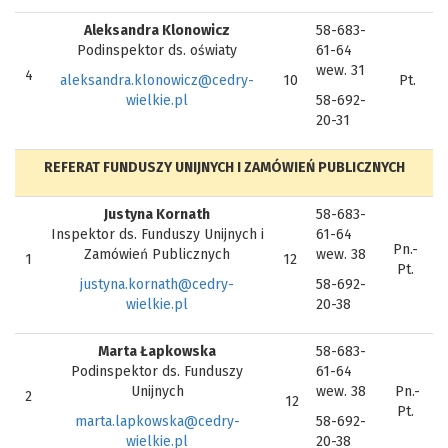
Aleksandra Klonowicz
58-683-
Podinspektor ds. oświaty
61-64
wew. 31
4
aleksandra.klonowicz@cedry-
10
Pt.
wielkie.pl
58-692-
20-31
REFERAT FUNDUSZY UNIJNYCH I ZAMÓWIEŃ PUBLICZNYCH
Justyna Kornath
58-683-
Inspektor ds. Funduszy Unijnych i
61-64
Pn.-
Zamówień Publicznych
wew. 38
1
12
Pt.
justyna.kornath@cedry-
58-692-
wielkie.pl
20-38
Marta Łapkowska
58-683-
Podinspektor ds. Funduszy
61-64
Unijnych
wew. 38
Pn.-
2
12
Pt.
marta.lapkowska@cedry-
58-692-
wielkie.pl
20-38