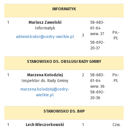
INFORMATYK
1
Mariusz Zawolski
58-683-
Informatyk
61-64
Pn.-
wew. 37
3
administrator@cedry-wielkie.pl
Pt.
58-692-
20-37
STANOWISKO DS. OBSŁUGI RADY GMINY
1
Marzena Kołodziej
2
58-683-
Pn.-
Inspektor ds. Rady Gminy
61-64
Pt.
wew. 36
marzena.kolodziej@cedry-
58-692-
wielkie.pl
20-36
STANOWISKO DS. BHP
1
Lech Wieczorkowski
1
Czw.