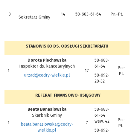
3
14
58-683-61-64
Pn.-Pt.
Sekretarz Gminy
STANOWISKO DS. OBSŁUGI SEKRETARIATU
Dorota Piechowska
58-683-
Inspektor ds. kancelaryjnych
61-64
Pn.-
1
17
Pt.
urzad@cedry-wielkie.pl
58-692-
20-32
REFERAT FINANSOWO-KSIĘGOWY
Beata Banasiowska
58-683-
Skarbnik Gminy
61-64
Pn.-
wew. 42
1
7
beata.banasiowska@cedry-
Pt.
wielkie.pl
58-692-