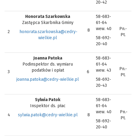
20-42
Honorata Szarkowska
58-683-
Zastępca Skarbnika Gminy
61-64
wew. 40
Pn.-
8
2
honorata.szarkowska@cedry-
Pt.
wielkie.pl
58-692-
20-40
Joanna Patoka
58-683-
Podinspektor ds. wymiaru
61-64
Pn.-
podatków i opłat
wew. 43
3
6
Pt.
joanna.patoka@cedry-wielkie.pl
58-692-
20-43
Sylwia Patok
58-683-
Inspektor ds. płac
61-64
wew. 40
Pn.-
4
sylwia.patok@cedry-wielkie.pl
8
Pt.
58-692-
20-40