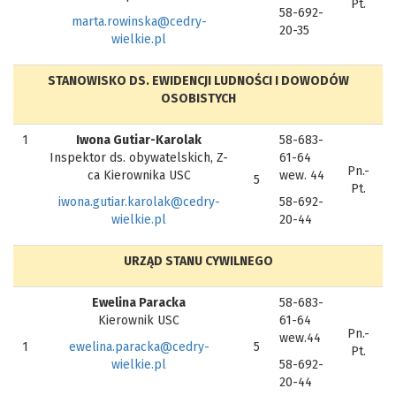
Pt.
58-692-
marta.rowinska@cedry-
20-35
wielkie.pl
STANOWISKO DS. EWIDENCJI LUDNOŚCI I DOWODÓW
OSOBISTYCH
1
Iwona Gutiar-Karolak
58-683-
Inspektor ds. obywatelskich, Z-
61-64
Pn.-
ca Kierownika USC
wew. 44
5
Pt.
iwona.gutiar.karolak@cedry-
58-692-
wielkie.pl
20-44
URZĄD STANU CYWILNEGO
Ewelina Paracka
58-683-
Kierownik USC
61-64
Pn.-
wew.44
1
ewelina.paracka@cedry-
5
Pt.
wielkie.pl
58-692-
20-44