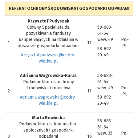
REFERAT OCHRONY ŚRODOWISKA I GOSPODARKI ODPADAMI
Krzysztof Pudyszak
Główny Specjalista ds.
58-683-
pozyskiwania funduszy
61-64
uzupełniających na działania w
wew. 49
Pn.-
1
11
obszarze gospodarki odpadami
Pt.
58-692-
krzysztof.pudyszak@cedry-
20-49
wielkie.pl
Adrianna Wagrowska-Karaś
58-683-
Podinspektor ds. ochrony
61-64
środowiska i rolnictwa
wew. 49
Pn.-
2
11
Pt.
adrianna.wagrowska@cedry-
58-692-
wielkie.pl
20-49
Marta Rowińska
58-683-
Podinspektor ds. komunalno-
61-64
społecznych i gospodarki
wew. 35
Pn.-
3
odpadami
16