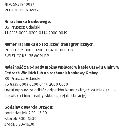
NIP: 5931910037
REGON: 191674954
Nr rachunku bankowego:
BS Pruszcz Gdański
11 8335 0003 0200 0114 2000 0019
Numer rachunku do rozliczeń transgranicznych
:
PL 11 8335 0003 0200 0114 2000 0019
SWIFT CODE: GBWCPLPP
Należność za odpady można wpłacać w kasie Urzędu Gminy w
Cedrach Wielkich lub na rachunek bankowy Gminy
:
BS Pruszcz Gdański
46 8335 0003 0200 0114 2000 0650
(tytuł wpłaty: za odbiór odpadów komunalnych za miesiąc… +
nazwisko i imię osoby składającej deklarację)
Godziny otwarcia Urzędu:
poniedziałek 7:30–15:30
wtorek 7:30–15:30
środa 7:30–16:30