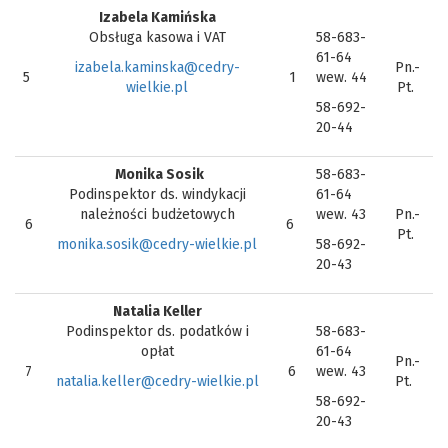
Izabela Kamińska
Obsługa kasowa i VAT
58-683-
61-64
izabela.kaminska@cedry-
Pn.-
5
1
wew. 44
wielkie.pl
Pt.
58-692-
20-44
Monika Sosik
58-683-
Podinspektor ds. windykacji
61-64
należności budżetowych
wew. 43
Pn.-
6
6
Pt.
monika.sosik@cedry-wielkie.pl
58-692-
20-43
Natalia Keller
Podinspektor ds. podatków i
58-683-
opłat
61-64
Pn.-
7
6
wew. 43
natalia.keller@cedry-wielkie.pl
Pt.
58-692-
20-43