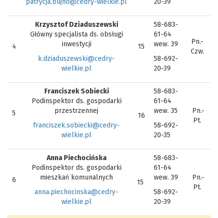
patrycja.bujno@cedry-wielkie.pl
20-39
Krzysztof Dziaduszewski
58-683-
Główny specjalista ds. obsługi
61-64
Pn.-
inwestycji
wew. 39
4
15
Czw.
k.dziaduszewski@cedry-
58-692-
wielkie.pl
20-39
Franciszek Sobiecki
58-683-
Podinspektor ds. gospodarki
61-64
przestrzennej
wew. 35
Pn.-
5
16
Pt.
franciszek.sobiecki@cedry-
58-692-
wielkie.pl
20-35
Anna Piechocińska
58-683-
Podinspektor ds. gospodarki
61-64
mieszkań komunalnych
wew. 39
Pn.-
6
15
Pt.
anna.piechocinska@cedry-
58-692-
wielkie.pl
20-39