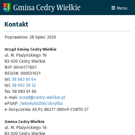
Menu
Kontakt
Poprawiono: 28 lipiec 2026
Urząd Gminy Cedry Wielkie
ul. M. Płażyńskiego 16
83-020 Cedry Wielkie
NIP: 6040177601
REGON: 000531631
tel.
58 683 61 64
tel.
58 692 20 32
fax. 58 683 61 66
e-mail:
urzad@cedry-wielkie.pl
ePUAP:
/w0o6y0x3b6/skrytka
e-Doręczenia: AE:PL-86217-28049-CVBTD-27
Gmina Cedry Wielkie
ul. M. Płażyńskiego 16
83-020 Cedry Wielkie