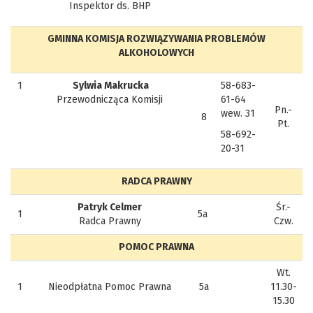
Inspektor ds. BHP
GMINNA KOMISJA ROZWIĄZYWANIA PROBLEMÓW
ALKOHOLOWYCH
1
Sylwia Makrucka
58-683-
Przewodnicząca Komisji
61-64
Pn.-
wew. 31
8
Pt.
58-692-
20-31
RADCA PRAWNY
Patryk Celmer
Śr.-
1
5a
Radca Prawny
Czw.
POMOC PRAWNA
Wt.
1
Nieodpłatna Pomoc Prawna
5a
11.30-
15.30