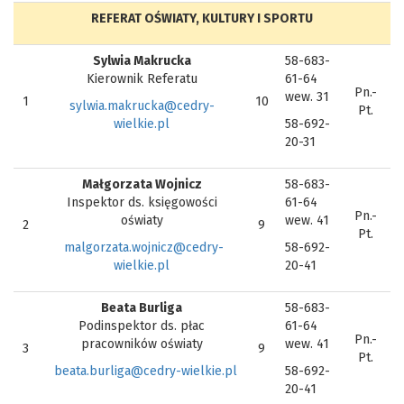
REFERAT OŚWIATY, KULTURY I SPORTU
Sylwia Makrucka
58-683-
Kierownik Referatu
61-64
Pn.-
wew. 31
1
10
sylwia.makrucka@cedry-
Pt.
wielkie.pl
58-692-
20-31
Małgorzata Wojnicz
58-683-
Inspektor ds. księgowości
61-64
Pn.-
oświaty
wew. 41
2
9
Pt.
malgorzata.wojnicz@cedry-
58-692-
wielkie.pl
20-41
Beata Burliga
58-683-
Podinspektor ds. płac
61-64
Pn.-
pracowników oświaty
wew. 41
3
9
Pt.
beata.burliga@cedry-wielkie.pl
58-692-
20-41