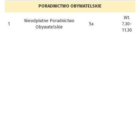
PORADNICTWO OBYWATELSKIE
Wt.
Nieodpłatne Poradnictwo
1
5a
7.30-
Obywatelskie
11.30