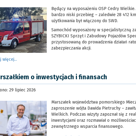
Będący na wyposażeniu OSP Cedry Wielkie.
bardzo niski przebieg – zaledwie 28 412 km
użytkowania był włączony do SWD.
Samochód wyposażony w specjalistyczną z
SZYBICKI Sprzęt i Zabudowy Pojazdów Specj
przystosowaną do prowadzenia działań rato
zabezpieczania akcji.
j więcej...
rszałkiem o inwestycjach i finansach
no: 29 lipiec 2026
Marszałek województwa pomorskiego Miecz
zaproszenie wójta Dawida Pietruchy – zawi
Wielkich. Podczas wizyty zapoznał się z re
inwestycjami oraz rozmawiał o możliwościa
zewnętrznego wsparcia finansowego.