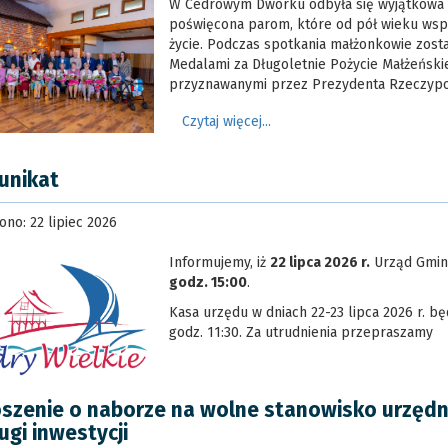
W Cedrowym Dworku odbyła się wyjątkowa 
poświęcona parom, które od pół wieku wsp
życie. Podczas spotkania małżonkowie zost
Medalami za Długoletnie Pożycie Małżeński
przyznawanymi przez Prezydenta Rzeczypos
Czytaj więcej...
unikat
no: 22 lipiec 2026
Informujemy, iż
22 lipca 2026 r.
Urząd Gmin
godz. 15:00
.
Kasa urzędu w dniach 22-23 lipca 2026 r. b
godz. 11:30. Za utrudnienia przepraszamy
szenie o naborze na wolne stanowisko urzędni
ugi inwestycji