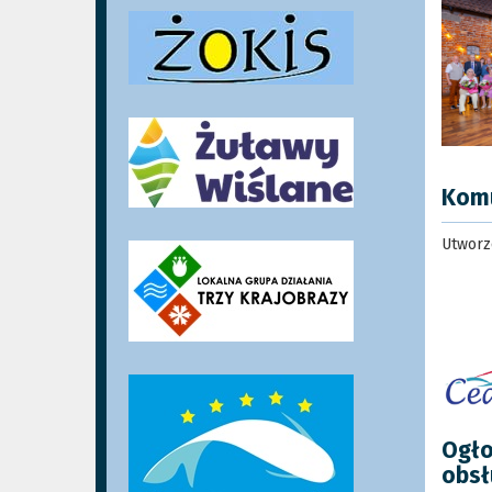
Kom
Utworzo
Ogło
obsł