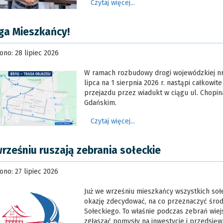
Czytaj więcej...
a Mieszkańcy!
no: 28 lipiec 2026
W ramach rozbudowy drogi wojewódzkiej nr
lipca na 1 sierpnia 2026 r. nastąpi całkowit
przejazdu przez wiadukt w ciągu ul. Chopi
Gdańskim.
Czytaj więcej...
rześniu ruszają zebrania sołeckie
no: 27 lipiec 2026
Już we wrześniu mieszkańcy wszystkich soł
okazję zdecydować, na co przeznaczyć środ
Sołeckiego. To właśnie podczas zebrań wie
zgłaszać pomysły na inwestycje i przedsięwz