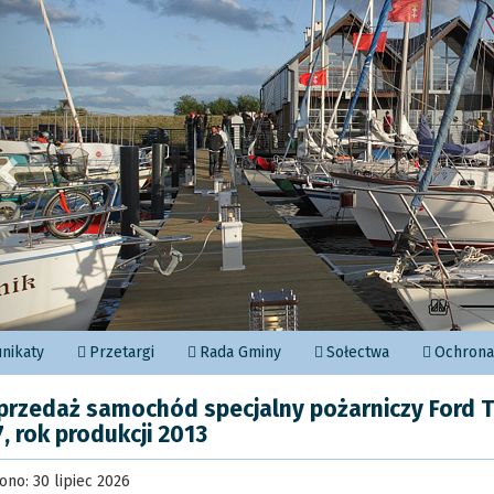
Poprzedni
nikaty
Przetargi
Rada Gminy
Sołectwa
Ochrona 
przedaż samochód specjalny pożarniczy Ford T
7, rok produkcji 2013
no: 30 lipiec 2026