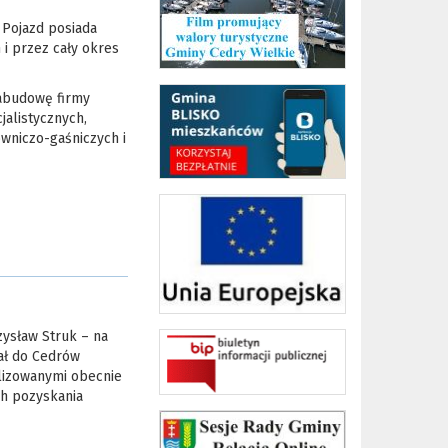
 Pojazd posiada
 i przez cały okres
abudowę firmy
alistycznych,
wniczo-gaśniczych i
ysław Struk – na
tał do Cedrów
alizowanymi obecnie
ch pozyskania