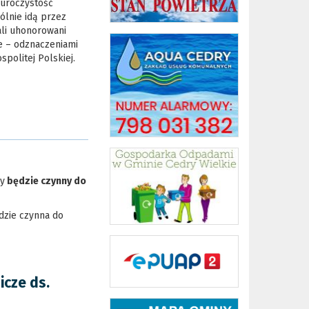
uroczystość
ólnie idą przez
ali uhonorowani
e – odznaczeniami
politej Polskiej.
y
będzie
czynny do
ędzie czynna do
cze ds.