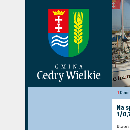
Komu
Na s
1/0,
Utworzo