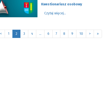
Kwestionariusz osobowy
Czytaj więcej...
<
1
2
3
4
...
6
7
8
9
10
>
»