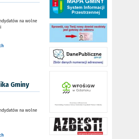
andydatów na wolne
i
ch
ika Gminy
andydatów na wolne
ch