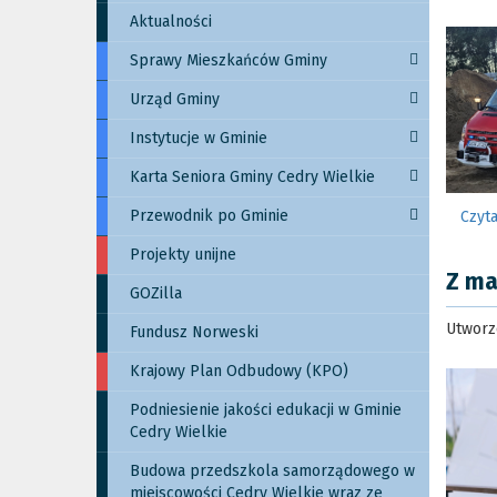
Aktualności
Sprawy Mieszkańców Gminy
Urząd Gminy
Instytucje w Gminie
Karta Seniora Gminy Cedry Wielkie
Przewodnik po Gminie
Czyta
Projekty unijne
Z ma
GOZilla
Utworzo
Fundusz Norweski
Krajowy Plan Odbudowy (KPO)
Podniesienie jakości edukacji w Gminie
Cedry Wielkie
Budowa przedszkola samorządowego w
miejscowości Cedry Wielkie wraz ze