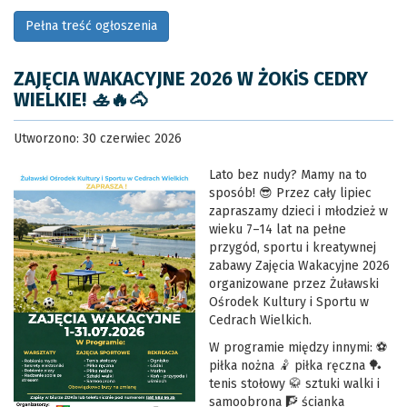
Pełna treść ogłoszenia
ZAJĘCIA WAKACYJNE 2026 W ŻOKiS CEDRY
WIELKIE! 🚣🔥🐴
Utworzono: 30 czerwiec 2026
Lato bez nudy? Mamy na to
sposób! 😎 Przez cały lipiec
zapraszamy dzieci i młodzież w
wieku 7–14 lat na pełne
przygód, sportu i kreatywnej
zabawy Zajęcia Wakacyjne 2026
organizowane przez Żuławski
Ośrodek Kultury i Sportu w
Cedrach Wielkich.
W programie między innymi: ⚽
piłka nożna 🤾 piłka ręczna 🏓
tenis stołowy 🥋 sztuki walki i
samoobrona 🧗 ścianka