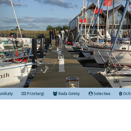
Poprzedni
nikaty
Przetargi
Rada Gminy
Sołectwa
Ochr