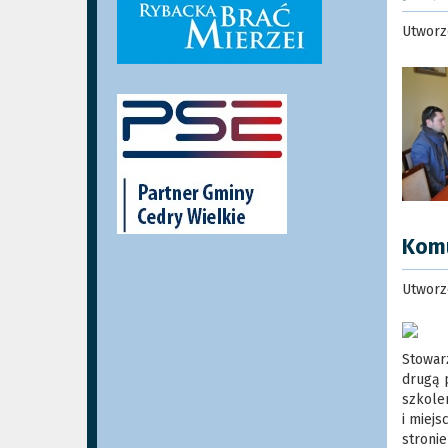
Utworz
Komu
Utworz
Stowar
drugą 
szkolen
i miej
stroni