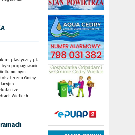
KA
nkurs plastyczny pt.
 było propagowanie
 Wielkanocnymi.
zkół z terenu Gminy
dacyjno -
kolaki ze
rach Wielkich.
 ramach