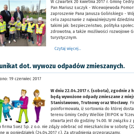
W czwartek 20 kwietnia 2017 r. Gminę Cedry
Pan Mariusz Łuczyk - Wicewojewoda Pomorsk
zaproszenie Pana Janusza Golińskiego - Wój
celu zapoznanie z najważniejszymi dziedzina
takimi jak: bezpieczeństwo, polityka społec
zdrowotna, a także możliwości rozwojowe 
turystycznym.
Czytaj więcej...
nikat dot. wywozu odpadów zmieszanych.
ono: 19 czerwiec 2017
W dniu 22.04.2017 r. (sobota), zgodnie 
będą wywożone odpady zmieszane z miej
Stanisławowo, Trutnowy oraz Wocławy
. F
poinformowała, iż sortownia do której dost
terenu Gminy Cedry Wielkie (RIPOK w Tcze
otwarta jest do godziny 14.00. W związku 
 firma Suez Sp. z o.o. nie zdąży odebrać od mieszkańców w sobotę (22
e w poniedziałek (24.04.2017 r.). Za utrudnienia przepraszamy.