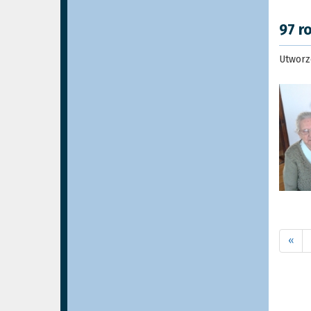
97 r
Utworz
«