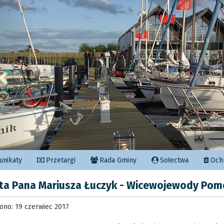
Poprzedni
nikaty
Przetargi
Rada Gminy
Sołectwa
Ochr
ta Pana Mariusza Łuczyk - Wicewojewody Pom
ono: 19 czerwiec 2017