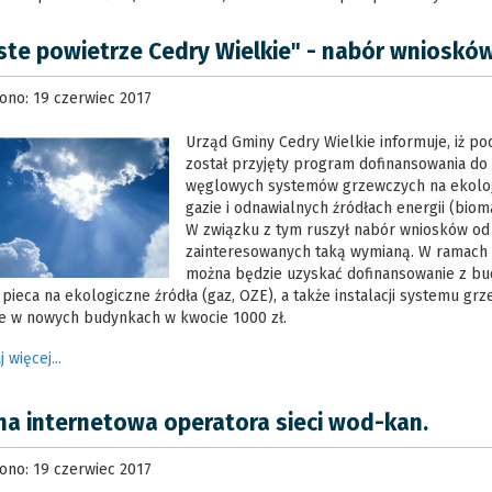
ste powietrze Cedry Wielkie" - nabór wnioskó
ono: 19 czerwiec 2017
Urząd Gminy Cedry Wielkie informuje, iż pod
został przyjęty program dofinansowania do
węglowych systemów grzewczych na ekolog
gazie i odnawialnych źródłach energii (biom
W związku z tym ruszył nabór wniosków o
zainteresowanych taką wymianą. W ramach
można będzie uzyskać dofinansowanie z bu
pieca na ekologiczne źródła (gaz, OZE), a także instalacji systemu g
ie w nowych budynkach w kwocie 1000 zł.
j więcej...
na internetowa operatora sieci wod-kan.
ono: 19 czerwiec 2017