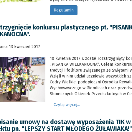
Regulamin
trzygnięcie konkursu plastycznego pt. "PISAN
KANOCNA".
ono: 13 kwiecień 2017
10 kwietnia 2017 r. został rozstrzygnięty ko
„PISANKA WIELKANOCNA”. Celem konkursu
tradycji i folkloru związanego ze Świętami
Wzięli w nim udział uczniowie wszystkich s
Cedry Wielkie, podopieczni Ośrodka Rewali
Wychowawczego w Giemlicach oraz przedsz
Słonecznych Okienek Przedszkolnych w Ced
Czytaj więcej...
isanie umowy na dostawę wyposażenia TIK w
ektu pn. "LEPSZY START MŁODEGO ŻUŁAWIAKA!"