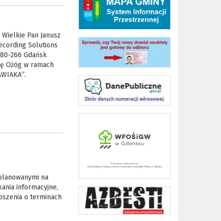
 Wielkie Pan Janusz
ecording Solutions
, 80-266 Gdańsk
nę Ożóg w ramach
AWIAKA”.
 planowanymi na
ania informacyjne,
łoszenia o terminach