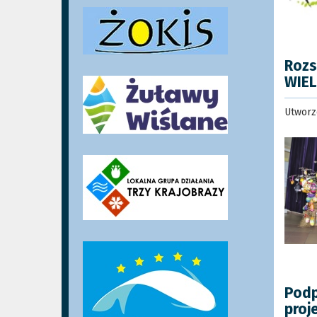
Rozs
WIEL
Utworz
Podp
proj