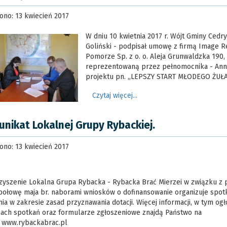
ono: 13 kwiecień 2017
W dniu 10 kwietnia 2017 r. Wójt Gminy Cedry
Goliński - podpisał umowę z firmą Image R
Pomorze Sp. z o. o. Aleja Grunwaldzka 190
reprezentowaną przez pełnomocnika - An
projektu pn. „LEPSZY START MŁODEGO ŻUŁ
Czytaj więcej...
nikat Lokalnej Grupy Rybackiej.
ono: 13 kwiecień 2017
zyszenie Lokalna Grupa Rybacka - Rybacka Brać Mierzei w związku z
połowę maja br. naborami wniosków o dofinansowanie organizuje spotk
ia w zakresie zasad przyznawania dotacji. Więcej informacji, w tym og
scach spotkań oraz formularze zgłoszeniowe znajdą Państwo na
e www.rybackabrac.pl