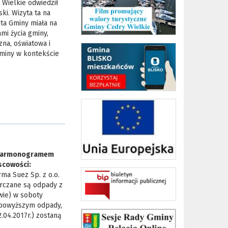
 Wielkie odwiedził
i. Wizyta ta na
ta Gminy miała na
mi życia gminy,
zna, oświatowa i
Gminy w kontekście
z harmonogramem
scowości:
irma Suez Sp. z o.o.
arczane są odpady z
wie) w soboty
z powyższym odpady,
.04.2017r.) zostaną