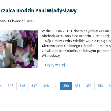
ocznica urodzin Pani Władysławy.
ono: 13 kwiecień 2017
W dniu 03.04.2017 r. dostojna Jubilatka Pan
obchodziła 97 rocznicę urodzin. Z tej okazji
- Wójt Gminy Cedry Wielkie wraz z Panią Gr
Kierownikiem Gminnego Ośrodka Pomocy Sp
z kwiatami oraz okolicznościowym prezent
Władysławy.
Czytaj więcej...
<
345
346
347
348
...
350
351
352
353
3