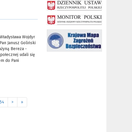
i Władysława Wojdyr
 Pan Janusz Goliński
ażyną Bereza -
ołecznej udali się
em do Pani
54
>
»