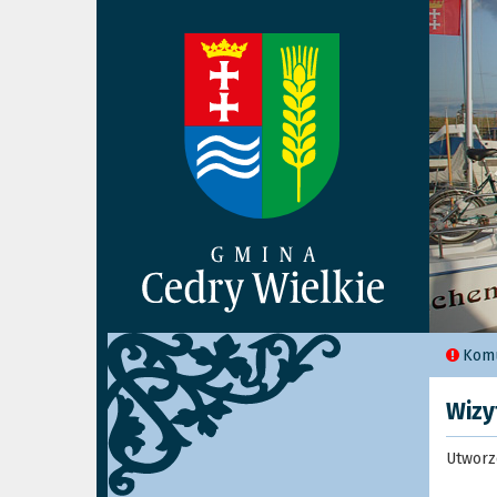
Komu
Wizy
Utworz