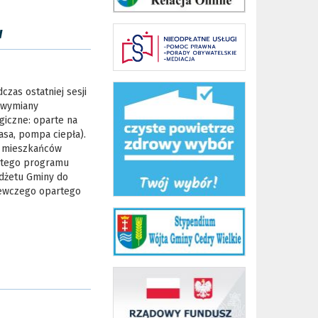
w
czas ostatniej sesji
 wymiany
iczne: oparte na
asa, pompa ciepła).
d mieszkańców
 tego programu
dżetu Gminy do
rzewczego opartego