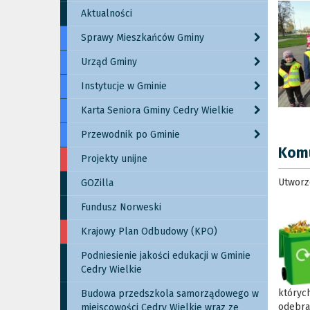
Aktualności
Sprawy Mieszkańców Gminy
Urząd Gminy
Instytucje w Gminie
Karta Seniora Gminy Cedry Wielkie
Przewodnik po Gminie
Komu
Projekty unijne
Utworz
GOZilla
Fundusz Norweski
Krajowy Plan Odbudowy (KPO)
Podniesienie jakości edukacji w Gminie
Cedry Wielkie
których
Budowa przedszkola samorządowego w
odebran
miejscowości Cedry Wielkie wraz ze