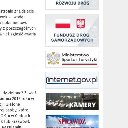
tronie znajdziecie
awek za wodę i
ry dokumentów.
y z poszczególnych
nież zgłosić awarię
ady zielone? Zawieź
wietnia 2017 roku w
ji „Zielone
rej osoby, które
SZOK-u w Cedrach
ek lub krzewów).
. Regulamin