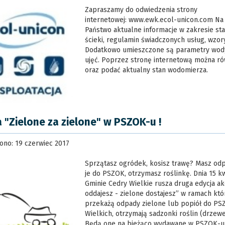
Zapraszamy do odwiedzenia strony
internetowej: www.ewk.ecol-unicon.com Na s
Państwo aktualne informacje w zakresie st
ścieki, regulamin świadczonych usług, wzo
Dodatkowo umieszczone są parametry wod
ujęć. Poprzez stronę internetową można rów
oraz podać aktualny stan wodomierza.
a "Zielone za zielone" w PSZOK-u !
ono: 19 czerwiec 2017
Sprzątasz ogródek, kosisz trawę? Masz odp
je do PSZOK, otrzymasz roślinkę. Dnia 15 k
Gminie Cedry Wielkie rusza druga edycja akc
oddajesz - zielone dostajesz” w ramach któ
przekażą odpady zielone lub popiół do P
Wielkich, otrzymają sadzonki roślin (drzew
Będą one na bieżąco wydawane w PSZOK-u