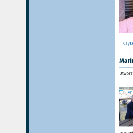
Czyta
Mari
Utworz
promuj