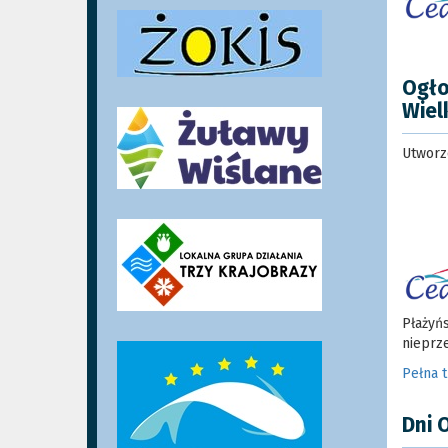
Ogło
Wiel
Utworz
Płażyń
nieprze
Pełna 
Dni 