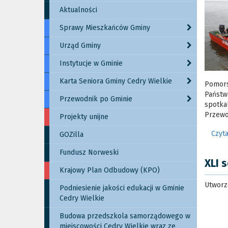
Aktualności
Sprawy Mieszkańców Gminy
Urząd Gminy
Instytucje w Gminie
Karta Seniora Gminy Cedry Wielkie
Pomor
Państw
Przewodnik po Gminie
spotk
Przewo
Projekty unijne
Czyta
GOZilla
Fundusz Norweski
XLI 
Krajowy Plan Odbudowy (KPO)
Utworz
Podniesienie jakości edukacji w Gminie
Cedry Wielkie
Budowa przedszkola samorządowego w
miejscowości Cedry Wielkie wraz ze