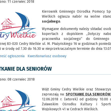
ono: 11 czerwiec 2018
Kierownik Gminnego Ośrodka Pomocy Spo
Wielkich ogłasza nabór na wolne stan
socjalnego
.
Wymagane dokumenty należy składać osobi
kopertach z dopiskiem „Dotyczy nab
pracownika socjalnego” do Gminneg
znej 83-020 Cedry Wielkie ul. M. Płażyńskiego 16 w godzinach poniedz
5 w środę od 7.30 do 16.30 w nieprzekraczalnym terminie do dnia 13.07.
treść ogłoszenia
Kwestionariusz osobowy
TKANIE DLA SENIORÓW
ono: 08 czerwiec 2018
Wójt Gminy Cedry Wielkie oraz Stowarzys
zapraszają na:
SPOTKANIE DLA SENIORÓW
12.06.2018 r. (wtorek) od godziny 10.00
Żuławskim Ośrodku Kultury i Sport
Wojskowych 41 w Cedrach Wielkich.