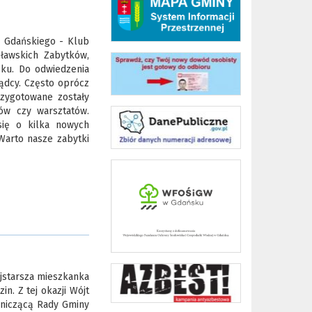
 Gdańskiego - Klub
ławskich Zabytków,
oku. Do odwiedzenia
ządcy. Często oprócz
zygotowane zostały
ów czy warsztatów.
się o kilka nowych
Warto nasze zabytki
ajstarsza mieszkanka
n. Z tej okazji Wójt
dniczącą Rady Gminy