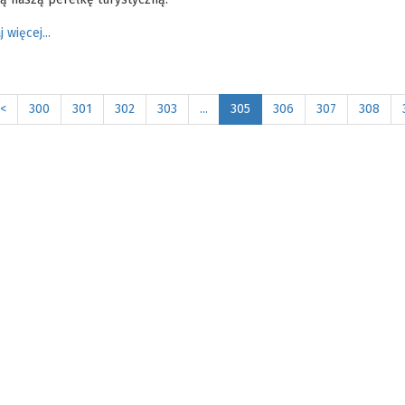
j więcej...
<
300
301
302
303
...
305
306
307
308