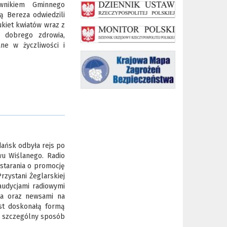
wnikiem Gminnego
 Bereza odwiedzili
ukiet kwiatów wraz z
e dobrego zdrowia,
ne w życzliwości i
ańsk odbyła rejs po
wu Wiślanego. Radio
 starania o promocję
rzystani Żeglarskiej
audycjami radiowymi
a oraz newsami na
est doskonałą formą
 w szczególny sposób