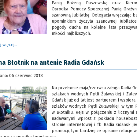
Panią Bożeną Daszewską oraz Kiero
Ośrodka Pomocy Społecznej Panią Grażyną
szanowną Jubilatkę. Delegacja wręczając b
upominkiem życzyła szanownej Jubilatc
pogody ducha na kolejne lata przeżywa
miłości najbliższych.
j więcej...
na Błotnik na antenie Radia Gdańsk
ono: 06 czerwiec 2018
Na przełomie maja/czerwca załoga Radia Gd
szlakach wodnych Pętli Żuławskiej i Zale
Gdańsk już od lat jest partnerem i wspiera
szlaków wodnych Pętli Żuławskiej, w tym P
w Błotniku. Rejs w połączeniu z licznymi 
nadawanymi wprost z pokładu houseboat
stronie internetowej i fb Radia Gdańsk j
promocji, tym bardziej że opisane relacje
ą naszą perełkę turystyczną.