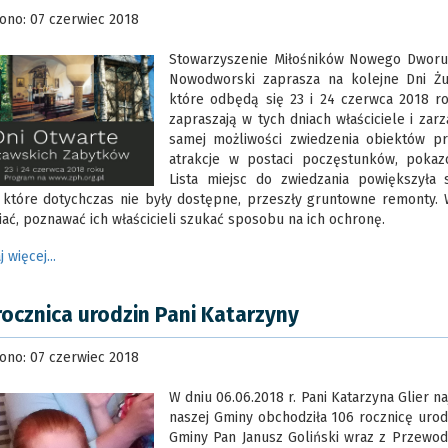
ono: 07 czerwiec 2018
Stowarzyszenie Miłośników Nowego Dworu
Nowodworski zaprasza na kolejne Dni Żu
które odbędą się 23 i 24 czerwca 2018 r
zapraszają w tych dniach właściciele i zar
samej możliwości zwiedzenia obiektów pr
atrakcje w postaci poczęstunków, pokaz
Lista miejsc do zwiedzania powiększyła 
, które dotychczas nie były dostępne, przeszły gruntowne remonty. 
ać, poznawać ich właścicieli szukać sposobu na ich ochronę.
j więcej...
rocznica urodzin Pani Katarzyny
ono: 07 czerwiec 2018
W dniu 06.06.2018 r. Pani Katarzyna Glier n
naszej Gminy obchodziła 106 rocznicę urodzi
Gminy Pan Janusz Goliński wraz z Przewo