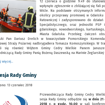
12 czerwca o godzinie 9.49 do stanowi
wpłynęło zgłoszenie o zbliżającej się fali 
Wiśle. Na podstawie otrzymanych inform
okolicy przeprawy promowej w Gdańsku Ś
Ratowniczej i zadysponowano do działań
Specjalistycznego, oraz jednostki PSP
gdańskiego, nowodworskiego, kartuskiego,
Miasta Gdańska. Przebieg ćwiczeń ob
ski Pan Dariusz Drelich w towarzystwie Pomorskiego Komenda
owej Straży Pożarnej nadbrygadiera Tomasza Komoszyńskiego. W tra
ali się również Wójtem Gminy Cedry Wielkie Panem Janusze
dniczącą Rady Gminy Panią Bożeną Daszewską na Marinie Żeglarskiej 
j więcej...
sesja Rady Gminy
ono: 13 czerwiec 2018
Przewodnicząca Rady Gminy Cedry Wielkie
sesja Rady Gminy odbędzie się
w dniu 21
2018 r. o godz. 10.00
w sali konferen