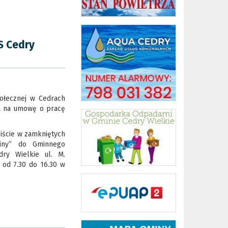
S Cedry
łecznej w Cedrach
ia na umowę o pracę
ście w zamkniętych
ziny” do Gminnego
ry Wielkie ul. M.
 od 7.30 do 16.30 w