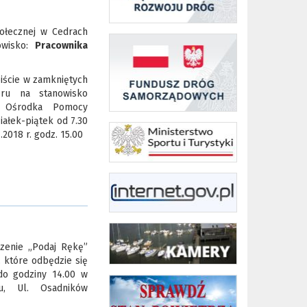
łecznej w Cedrach
owisko:
Pracownika
ście w zamkniętych
oru na stanowisko
o Ośrodka Pomocy
iałek-piątek od 7.30
2018 r. godz. 15.00
zenie „Podaj Rękę”
, które odbędzie się
 do godziny 14.00 w
u, Ul. Osadników