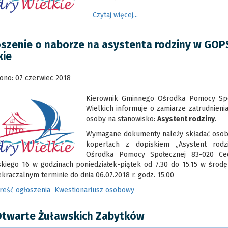
Czytaj więcej...
szenie o naborze na asystenta rodziny w GOP
kie
ono: 07 czerwiec 2018
Kierownik Gminnego Ośrodka Pomocy Spo
Wielkich informuje o zamiarze zatrudnien
osoby na stanowisko:
Asystent rodziny
.
Wymagane dokumenty należy składać osobi
kopertach z dopiskiem „Asystent rod
Ośrodka Pomocy Społecznej 83-020 Ced
skiego 16 w godzinach poniedziałek-piątek od 7.30 do 15.15 w środę
kraczalnym terminie do dnia 06.07.2018 r. godz. 15.00
treść ogłoszenia
Kwestionariusz osobowy
Otwarte Żuławskich Zabytków