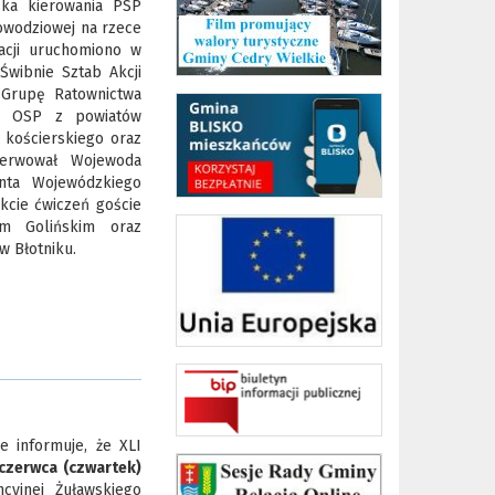
ska kierowania PSP
powodziowej na rzece
acji uruchomiono w
wibnie Sztab Akcji
 Grupę Ratownictwa
 i OSP z powiatów
 kościerskiego oraz
serwował Wojewoda
nta Wojewódzkiego
kcie ćwiczeń goście
m Golińskim oraz
w Błotniku.
 informuje, że XLI
 czerwca (czwartek)
cyjnej Żuławskiego