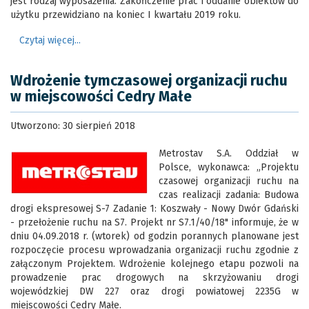
jest rodzaj wyposażenia. Zakończenie prac i oddanie obiektów do
użytku przewidziano na koniec I kwartału 2019 roku.
Czytaj więcej...
Wdrożenie tymczasowej organizacji ruchu
w miejscowości Cedry Małe
Utworzono: 30 sierpień 2018
Metrostav S.A. Oddział w
Polsce, wykonawca: „Projektu
czasowej organizacji ruchu na
czas realizacji zadania: Budowa
drogi ekspresowej S-7 Zadanie 1: Koszwały - Nowy Dwór Gdański
- przełożenie ruchu na S7. Projekt nr S7.1/40/18" informuje, że w
dniu 04.09.2018 r. (wtorek) od godzin porannych planowane jest
rozpoczęcie procesu wprowadzania organizacji ruchu zgodnie z
załączonym Projektem. Wdrożenie kolejnego etapu pozwoli na
prowadzenie prac drogowych na skrzyżowaniu drogi
wojewódzkiej DW 227 oraz drogi powiatowej 2235G w
miejscowości Cedry Małe.