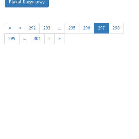
Plakat Dożynkowy
«
<
292
293
...
295
296
297
298
299
...
301
>
»