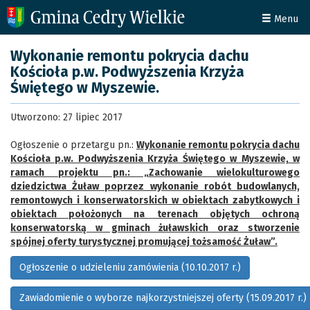
Menu
Wykonanie remontu pokrycia dachu
Kościoła p.w. Podwyższenia Krzyża
Świętego w Myszewie.
Utworzono: 27 lipiec 2017
Ogłoszenie o przetargu pn.:
Wykonanie remontu pokrycia dachu
Kościoła p.w. Podwyższenia Krzyża Świętego w Myszewie, w
ramach projektu pn.: „Zachowanie wielokulturowego
dziedzictwa Żuław poprzez wykonanie robót budowlanych,
remontowych i konserwatorskich w obiektach zabytkowych i
obiektach położonych na terenach objętych ochroną
konserwatorską w gminach żuławskich oraz stworzenie
spójnej oferty turystycznej promującej tożsamość Żuław”.
Ogłoszenie o udzieleniu zamówienia (10.10.2017 r.)
Zawiadomienie o wyborze najkorzystniejszej oferty (15.09.2017 r.)