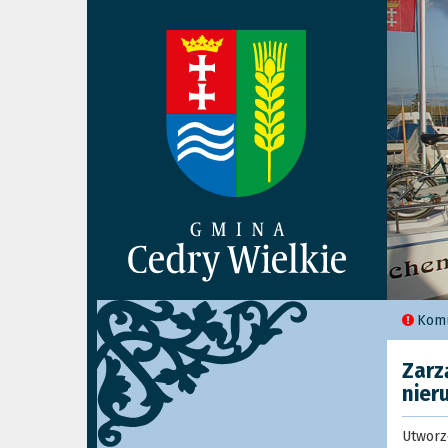
Komu
Zarz
nier
Utworz