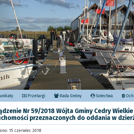
Poprzedni
nikaty
Przetargi
Rada Gminy
Sołectwa
Ochr
ądzenie Nr 59/2018 Wójta Gminy Cedry Wielkie
uchomości przeznaczonych do oddania w dzie
ono: 15 czerwiec 2018