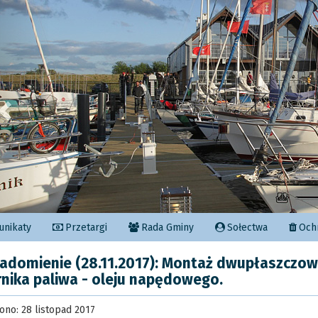
Poprzedni
nikaty
Przetargi
Rada Gminy
Sołectwa
Ochr
adomienie (28.11.2017): Montaż dwupłaszczo
rnika paliwa - oleju napędowego.
ono: 28 listopad 2017