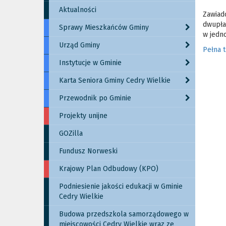
Aktualności
Zawiad
dwupła
Sprawy Mieszkańców Gminy
w jedno
Urząd Gminy
Pełna 
Instytucje w Gminie
Karta Seniora Gminy Cedry Wielkie
Przewodnik po Gminie
Projekty unijne
GOZilla
Fundusz Norweski
Krajowy Plan Odbudowy (KPO)
Podniesienie jakości edukacji w Gminie
Cedry Wielkie
Budowa przedszkola samorządowego w
miejscowości Cedry Wielkie wraz ze