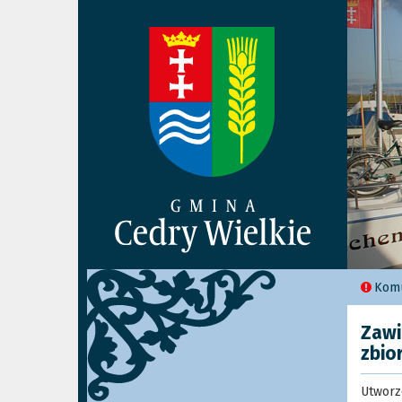
Komu
Zawi
zbio
Utworz