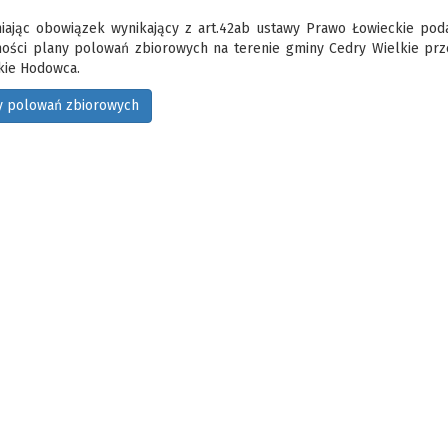
iając obowiązek wynikający z art.42ab ustawy Prawo Łowieckie pod
ości plany polowań zbiorowych na terenie gminy Cedry Wielkie pr
kie Hodowca.
y polowań zbiorowych