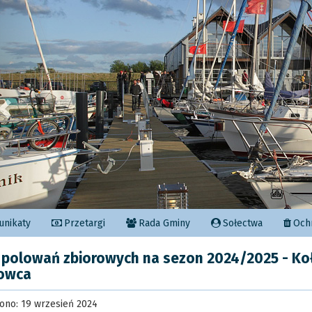
Poprzedni
nikaty
Przetargi
Rada Gminy
Sołectwa
Ochr
 polowań zbiorowych na sezon 2024/2025 - Ko
owca
ono: 19 wrzesień 2024