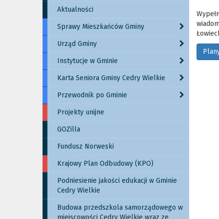
Aktualności
Wypełn
wiadom
Sprawy Mieszkańców Gminy
Łowiec
Urząd Gminy
Plan
Instytucje w Gminie
Karta Seniora Gminy Cedry Wielkie
Przewodnik po Gminie
Projekty unijne
GOZilla
Fundusz Norweski
Krajowy Plan Odbudowy (KPO)
Podniesienie jakości edukacji w Gminie
Cedry Wielkie
Budowa przedszkola samorządowego w
miejscowości Cedry Wielkie wraz ze