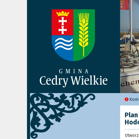
Komu
Plan
Hod
Utworz